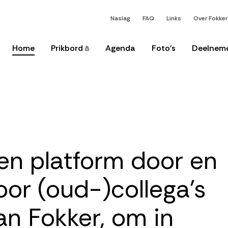
Secondary
Naslag
FAQ
Links
Over Fokke
menu
oofdnavigatie
Home
Prikbord
Agenda
Foto's
Deelnem
en platform door en
oor (oud-)collega’s
an Fokker, om in