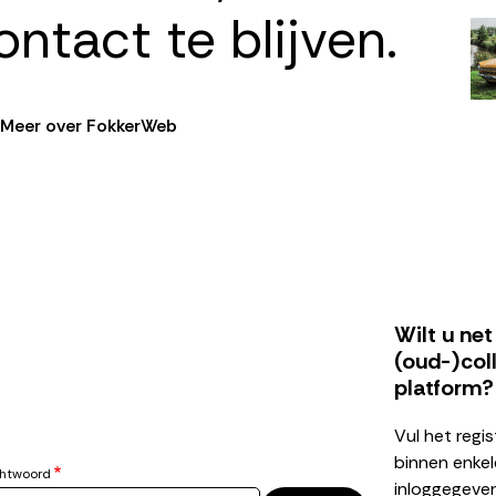
ontact te blijven.
Af
Meer over FokkerWeb
Wilt u ne
(oud-)col
platform?
Vul het regis
binnen enkel
htwoord
inloggegeve