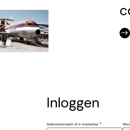
c
ding
ding
ding
Inloggen
Gebruikersnaam of e-mailadres
Wac