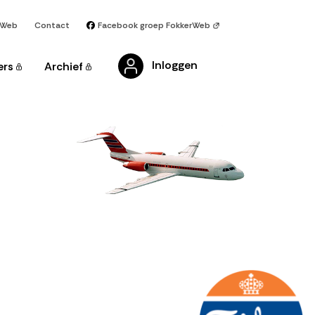
rWeb
Contact
Facebook groep FokkerWeb
Inloggen
ers
Archief
Afbeelding
Afbeelding
Afbeelding
Afbeelding